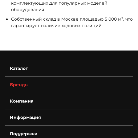
комплектующих для популярных моделей
оборудования
Собственный склад в Москве площадью 5 000 м², что
гарантирует наличие ходовых позиций
Каталог
Бренды
Компания
О компании
Информация
Контакты
Деталировки
Возврат
Для бизнеса
Поддержка
Гарантия