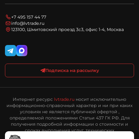
Спецпредложения
Условия оплаты
Новости
Технический запрос
Условия доставки
Блог
Вопросы и ответы
Соглашение на обработку персональных данных
+7 495 157 44 77
Карта сайта
Политика конфиденциальности и обработки
info@lvtrade.ru
персональных данных
123100, Шмитовский проезд 3с3, офис 1-4, Москва
Публичная оферта интернет-магазина ЛВ Трейд
Подписка на рассылку
Интернет ресурс
lvtrade.ru
носит исключительно
информационно-справочный характер и ни при каких
условиях не является публичной офертой ,
определяемой положениями Статьи 437 ГК РФ. Для
получения подробной информации о стоимости и
сроках выполнения услуг, технических
характеристиках оборудования, пожалуйста,