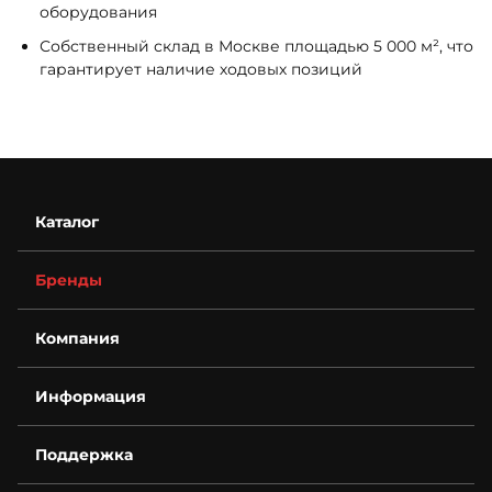
оборудования
Собственный склад в Москве площадью 5 000 м², что
гарантирует наличие ходовых позиций
Каталог
Бренды
Компания
О компании
Информация
Контакты
Деталировки
Возврат
Для бизнеса
Поддержка
Гарантия
Спецпредложения
Условия оплаты