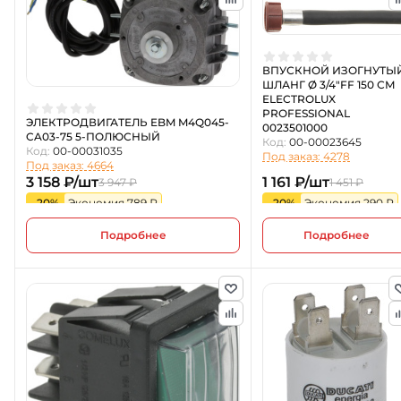
ВПУСКНОЙ ИЗОГНУТЫ
ШЛАНГ Ø 3/4"FF 150 СМ
ELECTROLUX
PROFESSIONAL
ЭЛЕКТРОДВИГАТЕЛЬ EBM M4Q045-
0023501000
CA03-75 5-ПОЛЮСНЫЙ
Код:
00-00023645
Код:
00-00031035
Под заказ: 4278
Под заказ: 4664
3 158 ₽/шт
1 161 ₽/шт
3 947 ₽
1 451 ₽
-20%
Экономия 789 ₽
-20%
Экономия 290 ₽
Подробнее
Подробнее