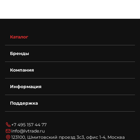
Каталог
Бренды
Компания
О компании
Информация
Контакты
Деталировки
Возврат
Для бизнеса
Поддержка
Гарантия
Спецпредложения
Условия оплаты
Новости
Технический запрос
Условия доставки
Блог
Вопросы и ответы
Соглашение на обработку персональных данных
+7 495 157 44 77
Карта сайта
Политика конфиденциальности и обработки
info@lvtrade.ru
персональных данных
123100, Шмитовский проезд 3с3, офис 1-4, Москва