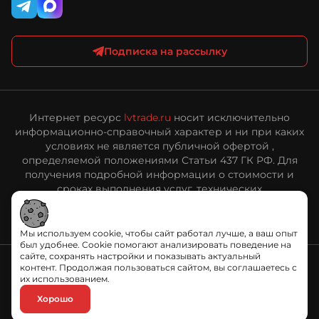
Подписка на рассылку
Интернет ресурс
lvtrade.ru
носит исключительно
информационно-справочный характер и ни при каких
условиях не является публичной офертой ,
определяемой положениями Статьи 437 ГК РФ. Для
получения подробной информации о стоимости и
сроках выполнения услуг, технических
характеристиках оборудования, пожалуйста,
обращайтесь к сотрудникам ООО «ЛВ Трейд».
Мы используем cookie, чтобы сайт работал лучше, а ваш опыт
был удобнее. Cookie помогают анализировать поведение на
сайте, сохранять настройки и показывать актуальный
контент. Продолжая пользоваться сайтом, вы соглашаетесь с
их использованием.
Политика обработки персональных данных
Хорошо
© «ЛВ Трейд», 2006—2026