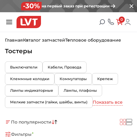
-30%
на первый заказ при регистрации
0
Главная
Каталог запчастей
Тепловое оборудование
Тостеры
Выключатели
Кабели, Провода
Клеммные колодки
Коммутаторы
Крепеж
Лампы индикаторные
Лампы, плафоны
Показать все
Мелкие запчасти (гайки, шайбы, винты)
По популярности
Фильтры