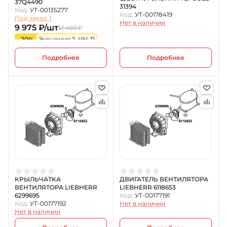
37Q4490
31394
Код:
УТ-00135277
Код:
УТ-00178419
Под заказ: 1
Нет в наличии
9 975 ₽/шт
12 469 ₽
-20%
Экономия 2 494 ₽
Подробнее
Подробнее
КРЫЛЬЧАТКА
ДВИГАТЕЛЬ ВЕНТИЛЯТОРА
ВЕНТИЛЯТОРА LIEBHERR
LIEBHERR 6118653
6299695
Код:
УТ-00177191
Код:
УТ-00177192
Нет в наличии
Нет в наличии