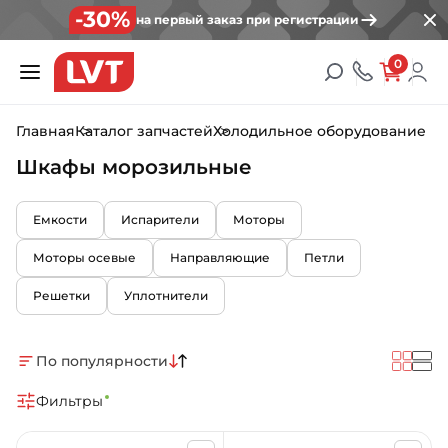
-30%
на первый заказ при регистрации
0
Главная
Каталог запчастей
Холодильное оборудование
Шкафы морозильные
Емкости
Испарители
Моторы
Моторы осевые
Направляющие
Петли
Решетки
Уплотнители
По популярности
Фильтры