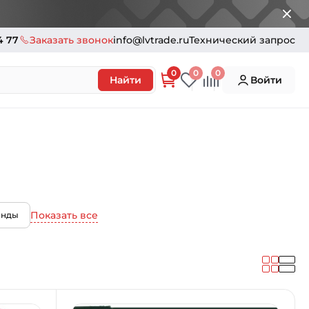
4 77
Заказать звонок
info@lvtrade.ru
Технический запрос
0
0
0
Найти
Войти
Показать все
онды