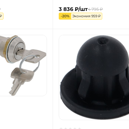
3 836 ₽/шт
₽
4 795 ₽
₽
-20%
Экономия 959 ₽