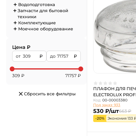
Водоподготовка
Запчасти для бытовой
техники
Комплектующие
Моечное оборудование
Цена ₽
от
₽
до
₽
309
₽
71757
₽
ПЛАФОН ДЛЯ ПЕЧ
Сбросить все фильтры
ELECTROLUX PROFE
Код:
00-00003380
Под заказ: 933
530 ₽/шт
663 ₽
-20%
Экономия 133 