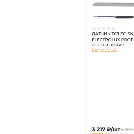
ДАТЧИК TCJ EC-SN
ELECTROLUX PROFE
Код:
00-00001383
Под заказ: 471
3 217 ₽/шт
4 021 