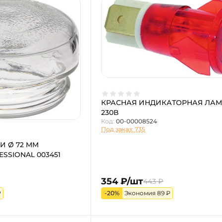
КРАСНАЯ ИНДИКАТОРНАЯ ЛА
230В
Код:
00-00008524
Под заказ: 735
И Ø 72 ММ
SSIONAL 003451
354 ₽/шт
443 ₽
₽
-20%
Экономия 89 ₽