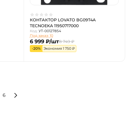
КОНТАКТОР LOVATO BG09T4A
TECNOEKA 11950717000
Код:
УТ-00127854
Под заказ: 10
6 999 ₽/шт
8 749 ₽
-20%
Экономия 1 750 ₽
6