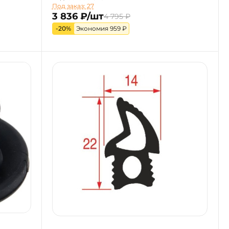
Под заказ: 27
3 836 ₽/шт
4 795 ₽
-20%
Экономия 959 ₽