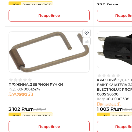
375 ₽/шт
-20%
Экономия 696 ₽
Подробнее
Подроб
КРАСНЫЙ ОДНО
ПРУЖИНА ДВЕРНОЙ РУЧКИ
ВЫКЛЮЧАТЕЛЬ 3А
Код:
00-00012474
ELECTROLUX PRO
Под заказ: 70
0005190500
Код:
00-00001388
Под заказ: 41
3 102 ₽/шт
1 003 ₽/шт
3 878 ₽
1 254
-20%
Экономия 776 ₽
-20%
Экономия 2
Подробнее
Подроб