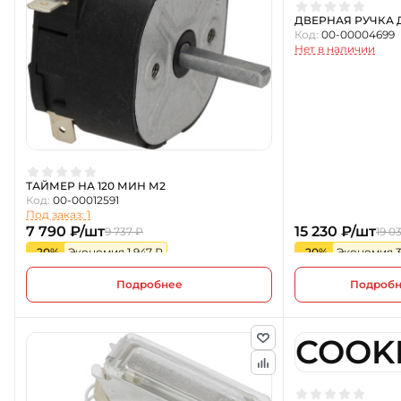
ДВЕРНАЯ РУЧКА 
Код:
00-00004699
Нет в наличии
ТАЙМЕР НА 120 МИН М2
Код:
00-00012591
Под заказ: 1
7 790 ₽/шт
15 230 ₽/шт
9 737 ₽
19 0
-20%
Экономия 1 947 ₽
-20%
Экономия 3
Подробнее
Подроб
COOK