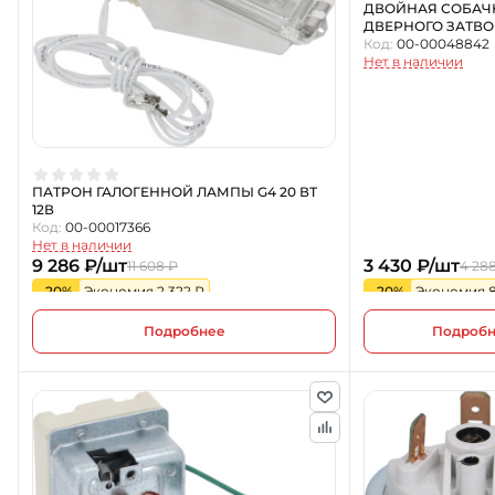
ДВОЙНАЯ СОБАЧ
ДВЕРНОГО ЗАТВО
Код:
00-00048842
Нет в наличии
ПАТРОН ГАЛОГЕННОЙ ЛАМПЫ G4 20 ВТ
12В
Код:
00-00017366
Нет в наличии
9 286 ₽/шт
3 430 ₽/шт
11 608 ₽
4 28
-20%
Экономия 2 322 ₽
-20%
Экономия 
Подробнее
Подроб