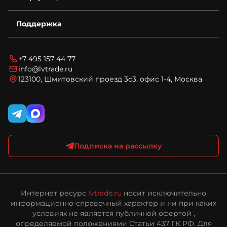
Деталировки
Возврат
Для бизнеса
Поддержка
Гарантия
Спецпредложения
Условия оплаты
Новости
Технический запрос
Условия доставки
Блог
Вопросы и ответы
Соглашение на обработку персональных данных
+7 495 157 44 77
Карта сайта
Политика конфиденциальности и обработки
info@lvtrade.ru
персональных данных
123100, Шмитовский проезд 3с3, офис 1-4, Москва
Публичная оферта интернет-магазина ЛВ Трейд
Подписка на рассылку
Интернет ресурс
lvtrade.ru
носит исключительно
информационно-справочный характер и ни при каких
условиях не является публичной офертой ,
определяемой положениями Статьи 437 ГК РФ. Для