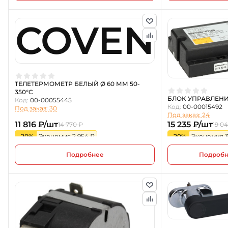
COVEN
ТЕЛЕТЕРМОМЕТР БЕЛЫЙ Ø 60 ММ 50-
350°C
БЛОК УПРАВЛЕНИ
Код:
00-00055445
Код:
00-00015492
Под заказ: 30
Под заказ: 24
11 816 ₽/шт
15 235 ₽/шт
14 770 ₽
19 0
-20%
Экономия 2 954 ₽
-20%
Экономия 3
Подробнее
Подроб