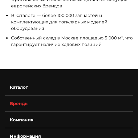
европейских брендов
В каталоге — более 100 000 запчастей и
комплектующих для популярных моделей
оборудования
Собственный склад в Москве площадью 5 000 м², что
гарантирует наличие ходовых позиций
Каталог
Бренды
Компания
О компании
Информация
Контакты