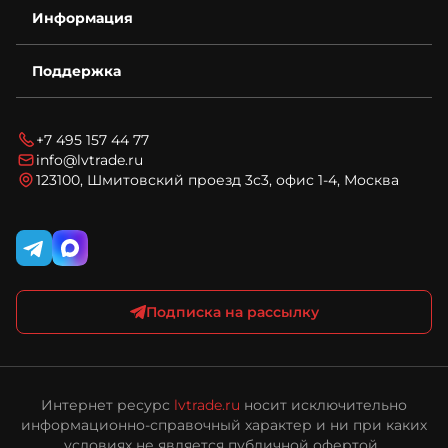
О компании
Информация
Контакты
Деталировки
Возврат
Для бизнеса
Поддержка
Гарантия
Спецпредложения
Условия оплаты
Новости
Технический запрос
Условия доставки
Блог
Вопросы и ответы
Соглашение на обработку персональных данных
+7 495 157 44 77
Карта сайта
Политика конфиденциальности и обработки
info@lvtrade.ru
персональных данных
123100, Шмитовский проезд 3с3, офис 1-4, Москва
Публичная оферта интернет-магазина ЛВ Трейд
Подписка на рассылку
Интернет ресурс
lvtrade.ru
носит исключительно
информационно-справочный характер и ни при каких
условиях не является публичной офертой ,