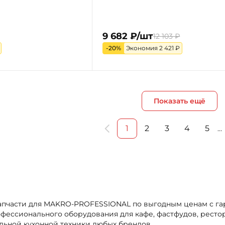
9 682 ₽/шт
12 103 ₽
-20%
Экономия 2 421 ₽
Показать ещё
1
2
3
4
5
…
 Запчасти для MAKRO-PROFESSIONAL по выгодным ценам с г
фессионального оборудования для кафе, фастфудов, ресто
льной кухонной техники любых брендов.