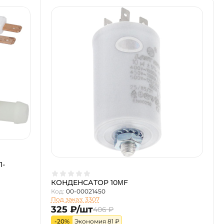
1-
КОНДЕНСАТОР 10ΜF
Код:
00-00021450
Под заказ: 3307
325 ₽/шт
406 ₽
-20%
Экономия 81 ₽