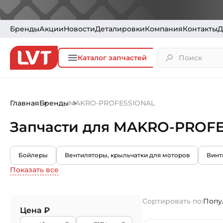
Бренды
Акции
Новости
Деталировки
Компания
Контакты
Д
Каталог запчастей
Главная
Бренды
MAKRO-PROFESSIONAL
Запчасти для MAKRO-PROF
Бойлеры
Вентиляторы, крыльчатки для моторов
Винт
Показать все
Сортировать по:
Попу
Цена ₽