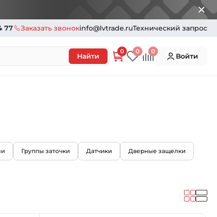
4 77
Заказать звонок
info@lvtrade.ru
Технический запрос
0
0
0
Найти
Войти
ли
Группы заточки
Датчики
Дверные защелки