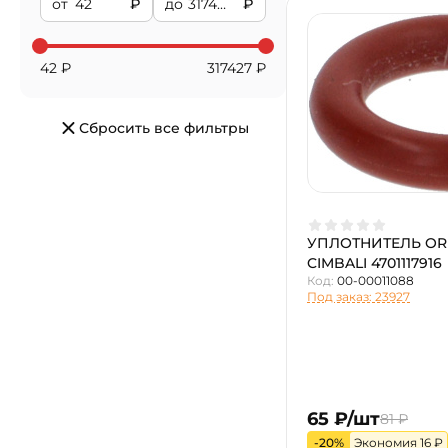
от
₽
до
₽
42
₽
317427
₽
Сбросить все фильтры
УПЛОТНИТЕЛЬ OR
CIMBALI 4701117916
Код:
00-00011088
Под заказ: 23927
65 ₽/шт
81 ₽
-20%
Экономия 16 ₽