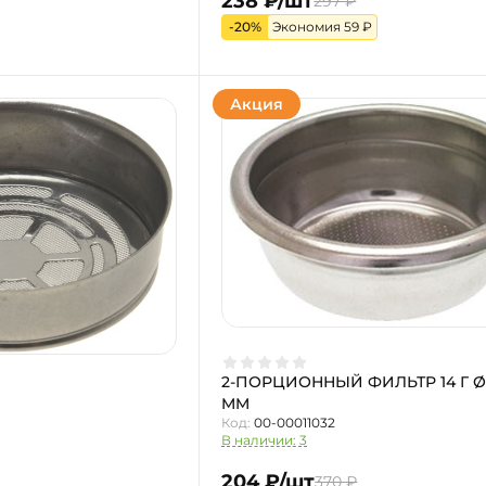
238 ₽/шт
297 ₽
-20%
Экономия 59 ₽
Акция
2-ПОРЦИОННЫЙ ФИЛЬТР 14 Г Ø 
MM
Код:
00-00011032
В наличии: 3
204 ₽/шт
370 ₽