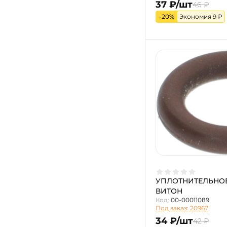
37 ₽/шт
46 ₽
-20%
Экономия 9 ₽
УПЛОТНИТЕЛЬНОЕ
ВИТОН
Код:
00-00011089
Под заказ: 20967
34 ₽/шт
42 ₽