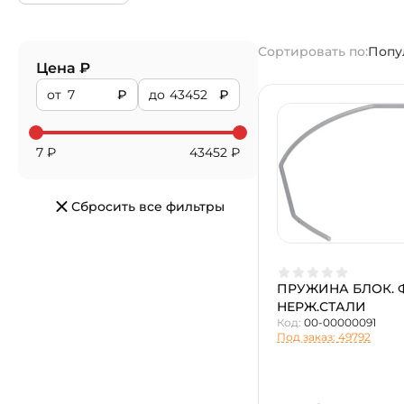
Сортировать по:
Попу
Цена ₽
от
₽
до
₽
7
₽
43452
₽
Сбросить все фильтры
ПРУЖИНА БЛОК. 
НЕРЖ.СТАЛИ
Код:
00-00000091
Под заказ: 49792