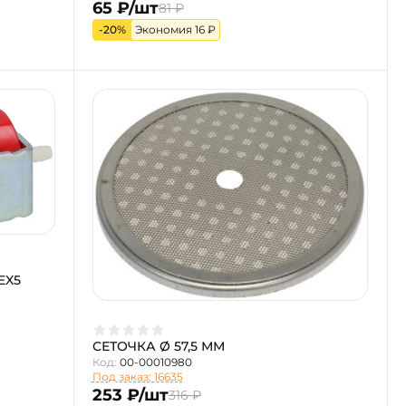
65 ₽/шт
81 ₽
-20%
Экономия 16 ₽
EX5
СЕТОЧКА Ø 57,5 ММ
Код:
00-00010980
Под заказ: 16635
253 ₽/шт
316 ₽