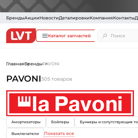
Бренды
Акции
Новости
Деталировки
Компания
Контакты
Д
Каталог запчастей
Главная
Бренды
PAVONI
PAVONI
505 товаров
Амортизаторы
Бойлеры
Бункеры и сопутствующие т
Показать все
Выключатели