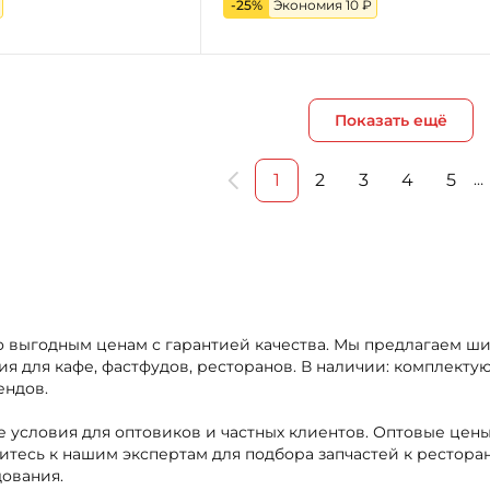
-25%
Экономия 10 ₽
Показать ещё
1
2
3
4
5
…
по выгодным ценам с гарантией качества. Мы предлагаем ш
 для кафе, фастфудов, ресторанов. В наличии: комплектую
ендов.
 условия для оптовиков и частных клиентов. Оптовые цены
титесь к нашим экспертам для подбора запчастей к ресто
дования.