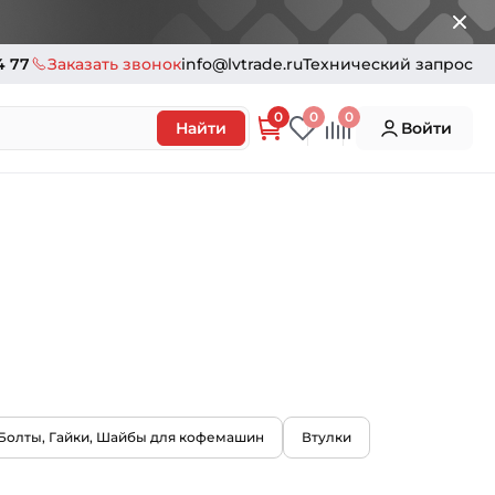
4 77
Заказать звонок
info@lvtrade.ru
Технический запрос
0
0
0
Найти
Войти
 Болты, Гайки, Шайбы для кофемашин
Втулки