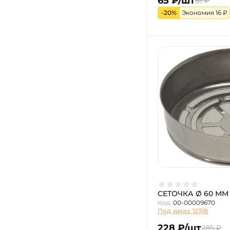
65 ₽/шт
81 ₽
-20%
Экономия 16 ₽
СЕТОЧКА Ø 60 ММ
Код:
00-00009670
Под заказ: 12318
228 ₽/шт
285 ₽