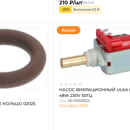
210 ₽/шт
263 ₽
-20%
Экономия 53 ₽
Акция
НАСОС ВИБРАЦИОННЫЙ ULKA 
48W 230V 50ГЦ
Код:
00-00011022
 КОЛЬЦО 02025
Под заказ: 18716