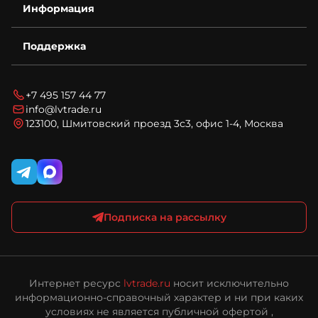
Информация
Контакты
Деталировки
Возврат
Для бизнеса
Поддержка
Гарантия
Спецпредложения
Условия оплаты
Новости
Технический запрос
Условия доставки
Блог
Вопросы и ответы
Соглашение на обработку персональных данных
+7 495 157 44 77
Карта сайта
Политика конфиденциальности и обработки
info@lvtrade.ru
персональных данных
123100, Шмитовский проезд 3с3, офис 1-4, Москва
Публичная оферта интернет-магазина ЛВ Трейд
Подписка на рассылку
Интернет ресурс
lvtrade.ru
носит исключительно
информационно-справочный характер и ни при каких
условиях не является публичной офертой ,