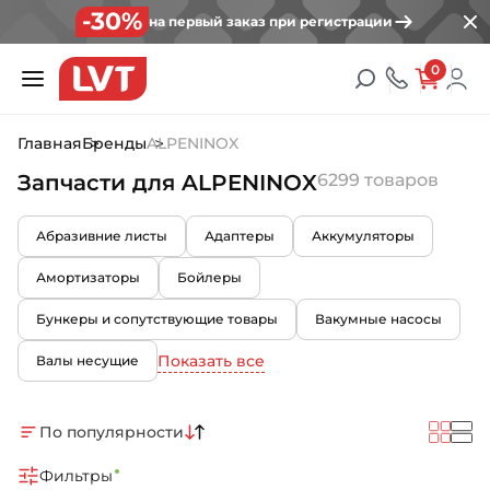
-30%
на первый заказ при регистрации
0
Главная
Бренды
ALPENINOX
Запчасти для ALPENINOX
6299 товаров
Абразивние листы
Адаптеры
Аккумуляторы
Амортизаторы
Бойлеры
Бункеры и сопутствующие товары
Вакумные насосы
Показать все
Валы несущие
По популярности
Фильтры