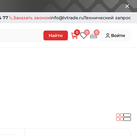
4 77
Заказать звонок
info@lvtrade.ru
Технический запрос
0
0
0
Найти
Войти