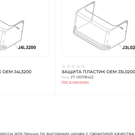
 OEM J4L3200
ЗАЩИТА ПЛАСТИК OEM J3L020
Код:
УТ-00178422
Нет в наличии
 Прессы для пиццы по выгодным ценам с гарантией качест