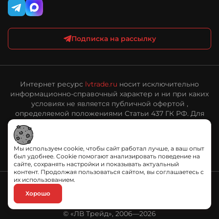
Подписка на рассылку
Интернет ресурс
lvtrade.ru
носит исключительно
информационно-справочный характер и ни при каких
условиях не является публичной офертой ,
определяемой положениями Статьи 437 ГК РФ. Для
получения подробной информации о стоимости и
сроках выполнения услуг, технических
характеристиках оборудования, пожалуйста,
Мы используем cookie, чтобы сайт работал лучше, а ваш опыт
обращайтесь к сотрудникам ООО «ЛВ Трейд».
был удобнее. Cookie помогают анализировать поведение на
сайте, сохранять настройки и показывать актуальный
контент. Продолжая пользоваться сайтом, вы соглашаетесь с
их использованием.
Хорошо
Политика обработки персональных данных
© «ЛВ Трейд», 2006—2026