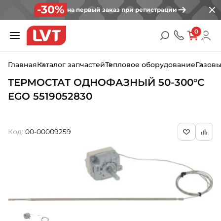
-30%
на первый заказ при регистрации
0
Главная
Каталог запчастей
Тепловое оборудование
Газовы
ТЕРМОСТАТ ОДНОФАЗНЫЙ 50-300°C
EGO 5519052830
Код:
00-00009259