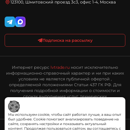
персональных данных
123100, Шмитовский проезд 3с3, офис 1-4, Москва
Публичная оферта интернет-магазина ЛВ Трейд
Подписка на рассылку
Интернет ресурс
lvtrade.ru
носит исключительно
информационно-справочный характер и ни при каких
условиях не является публичной офертой ,
определяемой положениями Статьи 437 ГК РФ. Для
получения подробной информации о стоимости и
сроках выполнения услуг, технических
характеристиках оборудования, пожалуйста,
обращайтесь к сотрудникам ООО «ЛВ Трейд».
Мы используем cookie, чтобы сайт работал лучше, а ваш опыт
был удобнее. Cookie помогают анализировать поведение на
сайте, сохранять настройки и показывать актуальный
контент. Продолжая пользоваться сайтом, вы соглашаетесь с