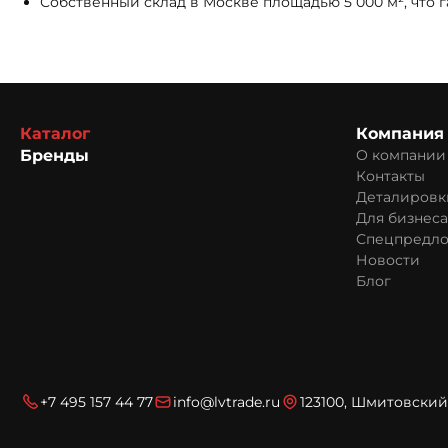
Собственный склад в Москве площадью 5 000 м², что 
Каталог
Компания
Бренды
О компании
Контакты
Деталировк
Для бизнеса
Спецпредл
Новости
Блог
+7 495 157 44 77
info@lvtrade.ru
123100, Шмитовский 