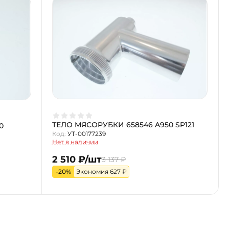
ТЕЛО МЯСОРУБКИ 658546 A950 SP121
0
Код:
УТ-00177239
Нет в наличии
2 510 ₽/шт
3 137 ₽
-20%
Экономия 627 ₽