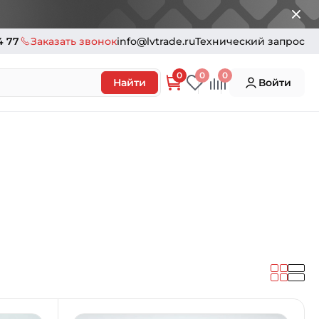
4 77
Заказать звонок
info@lvtrade.ru
Технический запрос
0
0
0
Найти
Войти