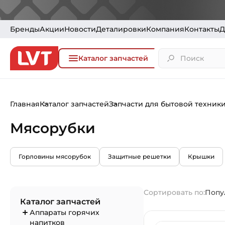
Бренды
Акции
Новости
Деталировки
Компания
Контакты
Д
Каталог запчастей
Главная
Каталог запчастей
Запчасти для бытовой техник
Мясорубки
Горловины мясорубок
Защитные решетки
Крышки
Сортировать по:
Попу
Каталог запчастей
Аппараты горячих
напитков