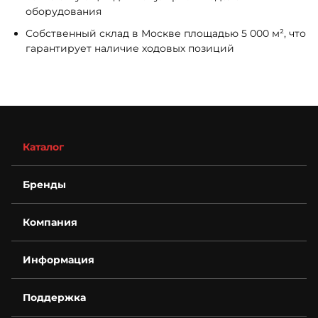
оборудования
Собственный склад в Москве площадью 5 000 м², что
гарантирует наличие ходовых позиций
Каталог
Бренды
Компания
О компании
Информация
Контакты
Деталировки
Возврат
Для бизнеса
Поддержка
Гарантия
Спецпредложения
Условия оплаты