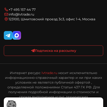
Новости
Технический запрос
Условия доставки
Блог
Вопросы и ответы
Соглашение на обработку персональных данных
+7 495 157 44 77
Карта сайта
Политика конфиденциальности и обработки
info@lvtrade.ru
персональных данных
123100, Шмитовский проезд 3с3, офис 1-4, Москва
Публичная оферта интернет-магазина ЛВ Трейд
Подписка на рассылку
Интернет ресурс
lvtrade.ru
носит исключительно
информационно-справочный характер и ни при каких
условиях не является публичной офертой ,
определяемой положениями Статьи 437 ГК РФ. Для
получения подробной информации о стоимости и
сроках выполнения услуг, технических
характеристиках оборудования, пожалуйста,
обращайтесь к сотрудникам ООО «ЛВ Трейд».