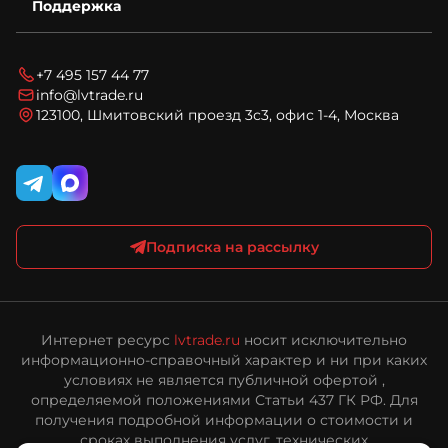
Поддержка
Гарантия
Спецпредложения
Условия оплаты
Новости
Технический запрос
Условия доставки
Блог
Вопросы и ответы
Соглашение на обработку персональных данных
+7 495 157 44 77
Карта сайта
Политика конфиденциальности и обработки
info@lvtrade.ru
персональных данных
123100, Шмитовский проезд 3с3, офис 1-4, Москва
Публичная оферта интернет-магазина ЛВ Трейд
Подписка на рассылку
Интернет ресурс
lvtrade.ru
носит исключительно
информационно-справочный характер и ни при каких
условиях не является публичной офертой ,
определяемой положениями Статьи 437 ГК РФ. Для
получения подробной информации о стоимости и
сроках выполнения услуг, технических