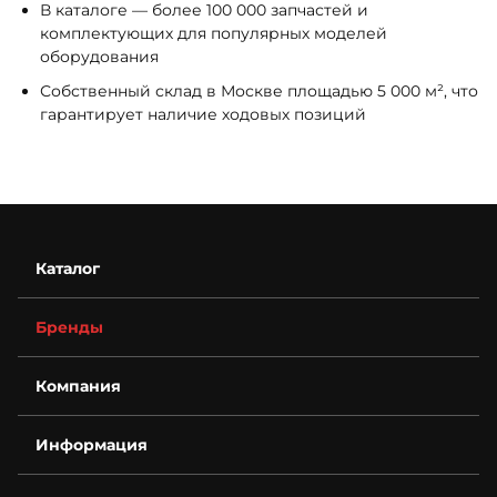
В каталоге — более 100 000 запчастей и
комплектующих для популярных моделей
оборудования
Собственный склад в Москве площадью 5 000 м², что
гарантирует наличие ходовых позиций
Каталог
Бренды
Компания
О компании
Информация
Контакты
Деталировки
Возврат
Для бизнеса