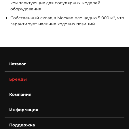
комплектующих для популярных моделей
оборудования
Собственный склад в Москве площадью 5 000 м², что
гарантирует наличие ходовых позиций
Каталог
Бренды
Компания
О компании
Информация
Контакты
Деталировки
Возврат
Для бизнеса
Поддержка
Гарантия