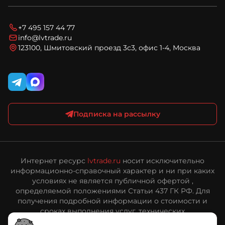
Спецпредложения
Условия оплаты
Новости
Технический запрос
Условия доставки
Блог
Вопросы и ответы
Соглашение на обработку персональных данных
+7 495 157 44 77
Карта сайта
Политика конфиденциальности и обработки
info@lvtrade.ru
персональных данных
123100, Шмитовский проезд 3с3, офис 1-4, Москва
Публичная оферта интернет-магазина ЛВ Трейд
Подписка на рассылку
Интернет ресурс
lvtrade.ru
носит исключительно
информационно-справочный характер и ни при каких
условиях не является публичной офертой ,
определяемой положениями Статьи 437 ГК РФ. Для
получения подробной информации о стоимости и
сроках выполнения услуг, технических
характеристиках оборудования, пожалуйста,