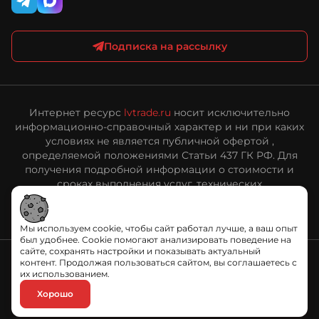
Подписка на рассылку
Интернет ресурс
lvtrade.ru
носит исключительно
информационно-справочный характер и ни при каких
условиях не является публичной офертой ,
определяемой положениями Статьи 437 ГК РФ. Для
получения подробной информации о стоимости и
сроках выполнения услуг, технических
характеристиках оборудования, пожалуйста,
обращайтесь к сотрудникам ООО «ЛВ Трейд».
Мы используем cookie, чтобы сайт работал лучше, а ваш опыт
был удобнее. Cookie помогают анализировать поведение на
сайте, сохранять настройки и показывать актуальный
контент. Продолжая пользоваться сайтом, вы соглашаетесь с
их использованием.
Политика обработки персональных данных
Хорошо
© «ЛВ Трейд», 2006—2026