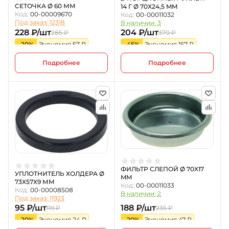
СЕТОЧКА Ø 60 ММ
14 Г Ø 70X24,5 MM
Код:
00-00009670
Код:
00-00011032
Под заказ: 12318
В наличии: 3
228 ₽/шт
204 ₽/шт
285 ₽
370 ₽
-20%
Экономия 57 ₽
-45%
Экономия 167 ₽
Подробнее
Подробнее
ФИЛЬТР СЛЕПОЙ Ø 70X17
УПЛОТНИТЕЛЬ ХОЛДЕРА Ø
MM
73X57X9 ММ
Код:
00-00011033
Код:
00-00008508
В наличии: 2
Под заказ: 11923
95 ₽/шт
188 ₽/шт
119 ₽
235 ₽
-20%
Экономия 24 ₽
-20%
Экономия 47 ₽