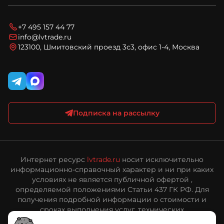
Условия оплаты
Новости
Технический запрос
Условия доставки
Блог
Вопросы и ответы
Соглашение на обработку персональных данных
+7 495 157 44 77
Карта сайта
Политика конфиденциальности и обработки
info@lvtrade.ru
персональных данных
123100, Шмитовский проезд 3с3, офис 1-4, Москва
Публичная оферта интернет-магазина ЛВ Трейд
Подписка на рассылку
Интернет ресурс
lvtrade.ru
носит исключительно
информационно-справочный характер и ни при каких
условиях не является публичной офертой ,
определяемой положениями Статьи 437 ГК РФ. Для
получения подробной информации о стоимости и
сроках выполнения услуг, технических
характеристиках оборудования, пожалуйста,