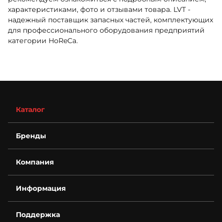
характеристиками, фото и отзывами товара. LVT -
надежный поставщик запасных частей, комплектующих
для профессионального оборудования предприятий
категории HoReCa.
Каталог
Бренды
Компания
О компании
Информация
Контакты
Деталировки
Возврат
Для бизнеса
Поддержка
Гарантия
Спецпредложения