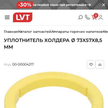
-30%
на первый заказ при регистрации
0
Главная
Каталог запчастей
Аппараты горячих напитков
Ко
УПЛОТНИТЕЛЬ ХОЛДЕРА Ø 73X57X8,5
ММ
Код:
00-00004217