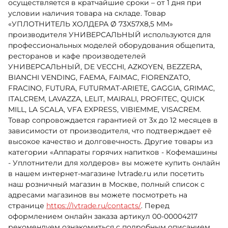
осуществляется в кратчайшие сроки – от 1 дня при
условии наличия товара на складе. Товар
«УПЛОТНИТЕЛЬ ХОЛДЕРА Ø 73X57X8,5 ММ»
производителя УНИВЕРСАЛЬНЫЙ используются для
профессиональных моделей оборудования общепита,
ресторанов и кафе производетелей
УНИВЕРСАЛЬНЫЙ, DE VECCHI, AZKOYEN, BEZZERA,
BIANCHI VENDING, FAEMA, FAIMAC, FIORENZATO,
FRACINO, FUTURA, FUTURMAT-ARIETE, GAGGIA, GRIMAC,
ITALCREM, LAVAZZA, LELIT, MAIRALI, PROFITEC, QUICK
MILL, LA SCALA, VFA EXPRESS, VIBIEMME, VISACREM.
Товар сопровождается гарантией от 3х до 12 месяцев в
зависимости от производителя, что подтверждает её
высокое качество и долговечность. Другие товары из
категории «Аппараты горячих напитков - Кофемашины
- Уплотнители для холдеров» вы можете купить онлайн
в нашем интернет-магазине lvtrade.ru или посетить
наш розничный магазин в Москве, полный список с
адресами магазинов вы можете посмотреть на
странице
https://lvtrade.ru/contacts/
. Перед
оформлением онлайн заказа артикул 00-00004217
рекомендуем ознакомиться с подробным описанием,