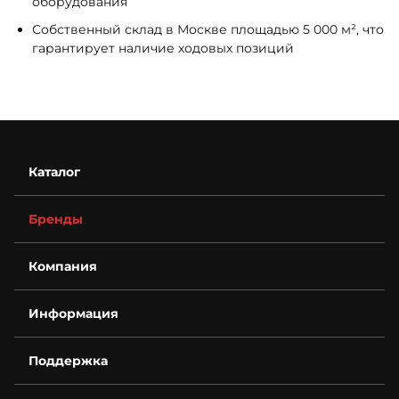
оборудования
Собственный склад в Москве площадью 5 000 м², что
гарантирует наличие ходовых позиций
Каталог
Бренды
Компания
О компании
Информация
Контакты
Деталировки
Возврат
Для бизнеса
Поддержка
Гарантия
Спецпредложения
Условия оплаты
Новости
Технический запрос