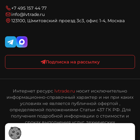
Условия доставки
Блог
Вопросы и ответы
Соглашение на обработку персональных данных
+7 495 157 44 77
Карта сайта
Политика конфиденциальности и обработки
info@lvtrade.ru
персональных данных
123100, Шмитовский проезд 3с3, офис 1-4, Москва
Публичная оферта интернет-магазина ЛВ Трейд
Подписка на рассылку
Интернет ресурс
lvtrade.ru
носит исключительно
информационно-справочный характер и ни при каких
условиях не является публичной офертой ,
определяемой положениями Статьи 437 ГК РФ. Для
получения подробной информации о стоимости и
сроках выполнения услуг, технических
характеристиках оборудования, пожалуйста,
обращайтесь к сотрудникам ООО «ЛВ Трейд».