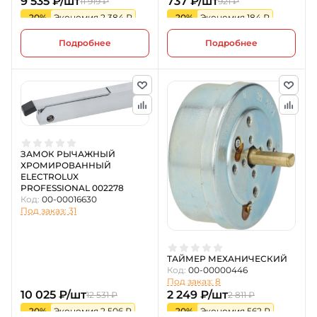
9 535 ₽/шт
737 ₽/шт
11 919 ₽
921 ₽
-20%
Экономия 2 384 ₽
-20%
Экономия 184 ₽
Подробнее
Подробнее
ЗАМОК РЫЧАЖНЫЙ
ХРОМИРОВАННЫЙ
ELECTROLUX
PROFESSIONAL 002278
Код:
00-00016630
Под заказ: 31
ТАЙМЕР МЕХАНИЧЕСКИЙ
Код:
00-00000446
Под заказ: 8
10 025 ₽/шт
2 249 ₽/шт
12 531 ₽
2 811 ₽
-20%
Экономия 2 506 ₽
-20%
Экономия 562 ₽