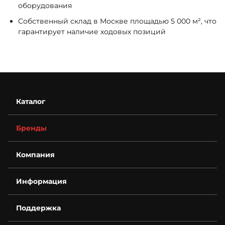
оборудования
Собственный склад в Москве площадью 5 000 м², что
гарантирует наличие ходовых позиций
Каталог
Бренды
Компания
О компании
Информация
Контакты
Деталировки
Возврат
Для бизнеса
Поддержка
Гарантия
Спецпредложения
Условия оплаты