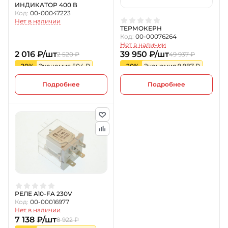
ИНДИКАТОР 400 В
Код:
00-00047223
Нет в наличии
ТЕРМОКЕРН
Код:
00-00076264
Нет в наличии
2 016 ₽/шт
39 950 ₽/шт
2 520 ₽
49 937 ₽
-20%
Экономия 504 ₽
-20%
Экономия 9 987 ₽
Подробнее
Подробнее
РЕЛЕ A10-FA 230V
Код:
00-00016977
Нет в наличии
7 138 ₽/шт
8 922 ₽