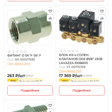
БЛОК ИЗ 4 СОЛЕН.
ФИТИНГ O 1/4''F-1/4''F
КЛАПАНОВ ODE Ø1/8" 230В
Код:
00-00027590
LAVAZZA 10066013
Под заказ: 244
Код:
УТ-00175759
Под заказ: 232
263 ₽/шт
17 369 ₽/шт
329 ₽
21 711 ₽
-20%
Экономия 66 ₽
-20%
Экономия 4 342 ₽
Подробнее
Подробнее