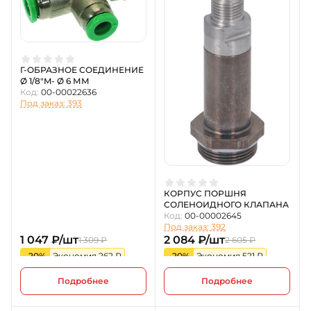
Г-ОБРАЗНОЕ СОЕДИНЕНИЕ
Ø 1/8"M- Ø 6 ММ
Код:
00-00022636
Под заказ: 393
КОРПУС ПОРШНЯ
СОЛЕНОИДНОГО КЛАПАНА
Код:
00-00002645
Под заказ: 392
1 047 ₽/шт
2 084 ₽/шт
1 309 ₽
2 605 ₽
-20%
Экономия 262 ₽
-20%
Экономия 521 ₽
Подробнее
Подробнее