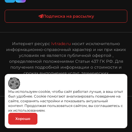
Подписка на рассылку
Интернет ресурс
lvtrade.ru
носит исключительно
информационно-справочный характер и ни при каких
условиях не является публичной офертой ,
определяемой положениями Статьи 437 ГК РФ. Для
получения подробной информации о стоимости и
сроках выполнения услуг, технических
характеристиках оборудования, пожалуйста,
обращайтесь к сотрудникам ООО «ЛВ Трейд».
Мы используем cookie, чтобы сайт работал лучше, а ваш опыт
был удобнее. Cookie помогают анализировать поведение на
сайте, сохранять настройки и показывать актуальный
контент. Продолжая пользоваться сайтом, вы соглашаетесь с
их использованием.
Политика обработки персональных данных
Хорошо
© «ЛВ Трейд», 2006—2026