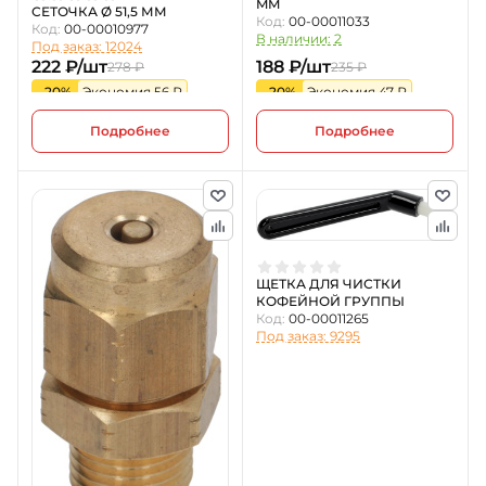
MM
СЕТОЧКА Ø 51,5 ММ
Код:
00-00011033
Код:
00-00010977
В наличии: 2
Под заказ: 12024
222 ₽/шт
188 ₽/шт
278 ₽
235 ₽
-20%
Экономия 56 ₽
-20%
Экономия 47 ₽
Подробнее
Подробнее
ЩЕТКА ДЛЯ ЧИСТКИ
КОФЕЙНОЙ ГРУППЫ
Код:
00-00011265
Под заказ: 9295