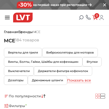
-30%
на первый заказ при регистрации
0
Главная
Бренды
MCE
MCE
184 товаров
Вертелы для гриля
Виброизоляторы для моторов
Винты, Болты, Гайки, Шайбы для кофемашин
Втулки
Выключатели
Держатели фильтра кофемолок
Показать все
Дозаторы
Дренажные шланги
По популярности
Фильтры