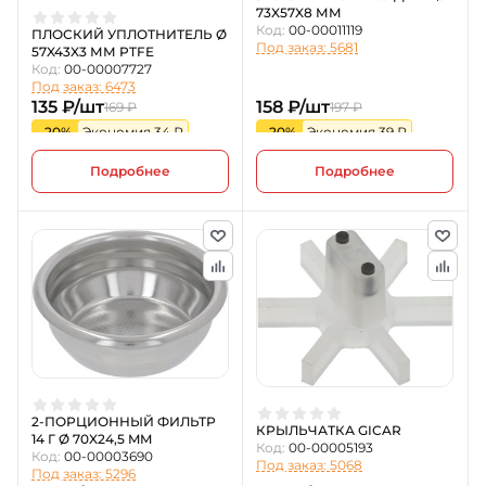
73X57X8 ММ
Код:
00-00011119
ПЛОСКИЙ УПЛОТНИТЕЛЬ Ø
Под заказ: 5681
57X43X3 ММ PTFE
Код:
00-00007727
Под заказ: 6473
135 ₽/шт
158 ₽/шт
169 ₽
197 ₽
-20%
Экономия 34 ₽
-20%
Экономия 39 ₽
Подробнее
Подробнее
2-ПОРЦИОННЫЙ ФИЛЬТР
КРЫЛЬЧАТКА GICAR
14 Г Ø 70X24,5 MM
Код:
00-00005193
Код:
00-00003690
Под заказ: 5068
Под заказ: 5296