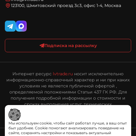
персональных данных
123100, Шмитовский проезд 3с3, офис 1-4, Москва
Публичная оферта интернет-магазина ЛВ Трейд
Подписка на рассылку
Интернет ресурс
lvtrade.ru
носит исключительно
информационно-справочный характер и ни при каких
условиях не является публичной офертой ,
определяемой положениями Статьи 437 ГК РФ. Для
получения подробной информации о стоимости и
сроках выполнения услуг, технических
характеристиках оборудования, пожалуйста,
обращайтесь к сотрудникам ООО «ЛВ Трейд».
Мы используем cookie, чтобы сайт работал лучше, а ваш опыт
был удобнее. Cookie помогают анализировать поведение на
сайте, сохранять настройки и показывать актуальный