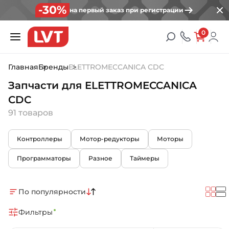
-30%
на первый заказ при регистрации
0
Главная
Бренды
ELETTROMECCANICA CDC
Запчасти для ELETTROMECCANICA
CDC
91 товаров
Контроллеры
Мотор-редукторы
Моторы
Программаторы
Разное
Таймеры
По популярности
Фильтры