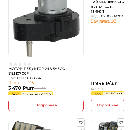
ТАЙМЕР 11904 F1 4
КУЛАЧКА 10
МИНУТ
Код:
00-00009703
Под заказ: 107
МОТОР-РЕДУКТОР 24В SAECO
9121.107.00P
Код:
00-00008534
Под заказ: 108
11 946 ₽/шт
3 470 ₽/шт
4 337 ₽
14 932 ₽
Экономия
-20%
Экономия 867 ₽
-20%
2 986 ₽
Подробнее
Подробнее