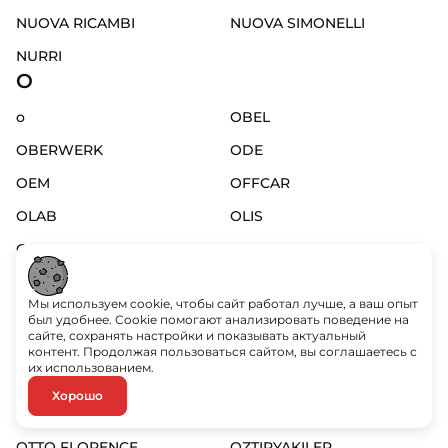
NUOVA RICAMBI
NUOVA SIMONELLI
NURRI
O
o
OBEL
OBERWERK
ODE
OEM
OFFCAR
OLAB
OLIS
OLYMPIA
OM GAS
OMAS
OMEGA
Мы используем cookie, чтобы сайт работал лучше, а ваш опыт
OMEGA
OMNIPURE
был удобнее. Cookie помогают анализировать поведение на
сайте, сохранять настройки и показывать актуальный
OMNIWASH
OMS
контент. Продолжая пользоваться сайтом, вы соглашаетесь с
их использованием.
ORCHESTRALE
ORVED
Хорошо
OSRAM
OTSEIN
OTTO FLORENCE
OZTIRYAKILER