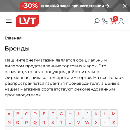
-30%
на первый заказ при регистрации
0
Главная
Бренды
Наш интернет-магазин является официальным
дилером представленных торговых марок. Это
означает, что вся продукция действительно
фирменная, никакого «серого импорта». На все товары
распространяется гарантия производителя, а цены в
нашем магазине соответствуют рекомендованным
производителем.
A
B
C
D
E
F
G
H
I
J
K
L
M
N
O
P
Q
R
S
T
U
V
W
X
Y
Z