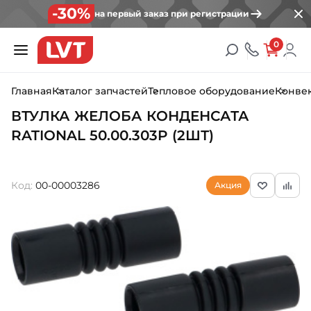
-30%
на первый заказ при регистрации
0
Главная
Каталог запчастей
Тепловое оборудование
Конве
ВТУЛКА ЖЕЛОБА КОНДЕНСАТА
RATIONAL 50.00.303P (2ШТ)
Код:
00-00003286
Акция