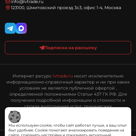
Политика конфиденциальности и обработки
info@lvtrade.ru
персональных данных
123100, Шмитовский проезд 3с3, офис 1-4, Москва
Публичная оферта интернет-магазина ЛВ Трейд
Подписка на рассылку
Интернет ресурс
lvtrade.ru
носит исключительно
информационно-справочный характер и ни при каких
условиях не является публичной офертой ,
определяемой положениями Статьи 437 ГК РФ. Для
получения подробной информации о стоимости и
сроках выполнения услуг, технических
характеристиках оборудования, пожалуйста,
обращайтесь к сотрудникам ООО «ЛВ Трейд».
Мы используем cookie, чтобы сайт работал лучше, а ваш опыт
был удобнее. Cookie помогают анализировать поведение на
сайте, сохранять настройки и показывать актуальный