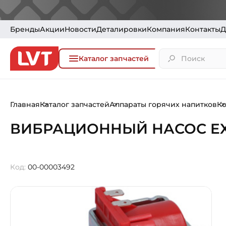
Бренды
Акции
Новости
Деталировки
Компания
Контакты
Д
Каталог запчастей
Главная
Каталог запчастей
Аппараты горячих напитков
К
ВИБРАЦИОННЫЙ НАСОС EX7
Код:
00-00003492