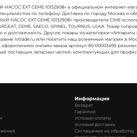
 НАСОС EX7 CEME 10132908» в официальном интернет-магаз
специалистом по телефону. Доставка по городу Москва и обл
НЫЙ НАСОС EX7 CEME 10132908» производителя CIME испол
RGEAT, CEME, SAECO, SPINEL, TOURNUS, ULKA. Товар сопрово
во и долговечность. Другие товары из категории «Аппарат
азине lvtrade.ru или посетить наш розничный магазин в Мо
д оформлением онлайн заказа артикул 00-00003492 рекоме
ежный поставщик запасных частей, комплектующих для проф
Информация
Возврат
Гарантия
и
Условия оплаты
Условия доставки
ожения
Соглашение на обработку