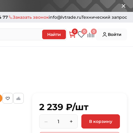
4 77
Заказать звонок
info@lvtrade.ru
Технический запрос
0
0
0
Найти
Войти
2 239 ₽/шт
–
+
В корзину