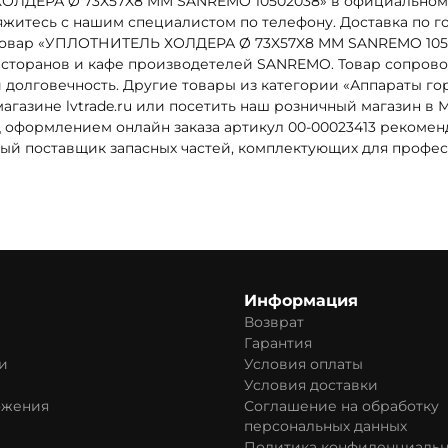
ХОЛДЕРА Ø 73X57X8 MM SANREMO 10502038» в официальном 
свяжитесь с нашим специалистом по телефону. Доставка по 
де. Товар «УПЛОТНИТЕЛЬ ХОЛДЕРА Ø 73X57X8 MM SANREMO 1
торанов и кафе производетелей SANREMO. Товар сопровожд
и долговечность. Другие товары из категории «Аппараты го
агазине lvtrade.ru или посетить наш розничный магазин в
д оформлением онлайн заказа артикул 00-00023413 рекоме
ежный поставщик запасных частей, комплектующих для проф
Информация
Возврат
Гарантия
и
Условия оплаты
Условия доставки
ожения
Соглашение на обработку
персональных данных
Политика конфиденциальн