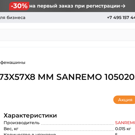
-30%
на первый заказ при регистрации
ля бизнеса
+7 495 157 4
офемашины
3X57X8 MM SANREMO 105020
Акция
Характеристики
Производитель
SANREM
Вес, кг
0.015 кг
Количество в упаковке
5