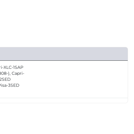
ri-XLC-1SAP
08-), Capri-
-2SED
 Pisa-3SED