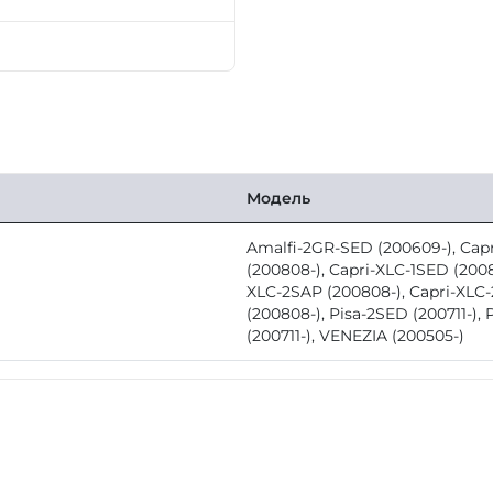
Модель
Amalfi-2GR-SED (200609-), Cap
(200808-), Capri-XLC-1SED (2008
XLC-2SAP (200808-), Capri-XLC
(200808-), Pisa-2SED (200711-),
(200711-), VENEZIA (200505-)