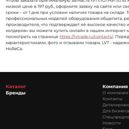
Чтобы заказать оригинальную запчасть «УПЛОТНИТЕЛЬ 
низкой цене в 197 руб., оформите заявку на сайте или 
сроки – от 1 дня при условии наличия товара на скла
профессиональных моделей оборудования общепита, рес
производителя, что подтверждает её высокое качество 
холдеров» вы можете купить онлайн в нашем интернет-м
посмотреть на странице
https://lvtrade.ru/contacts/
. Пере
характеристиками, фото и отзывами товара. LVT - над
HoReCa.
Каталог
Компания
Бренды
О компании
Контакты
Деталировк
Для бизнеса
Спецпредл
Новости