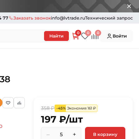
4 77
Заказать звонок
info@lvtrade.ru
Технический запрос
0
0
0
Найти
Войти
38
358 ₽
-45%
Экономия 161 ₽
197 ₽/шт
O
–
+
В корзину