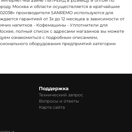
интернет-магазине ЛВТРЕЙД в розницу и оптом по
городу Москва и области осуществляется в кратчайшие
0502038» производителя SANREMO используются для
ается гарантией от 3х до 12 месяцев в зависимости от
рячих напитков - Кофемашины - Уплотнители для
 Москве, полный список с адресами магазинов вы можете
ндуем ознакомиться с подробным описанием,
ессионального оборудования предприятий категории
Поддержка
Технический запрос
Вопросы и ответы
Карта сайта
ости и