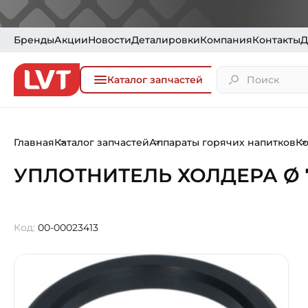
Бренды
Акции
Новости
Деталировки
Компания
Контакты
Д
Каталог запчастей
Главная
Каталог запчастей
Аппараты горячих напитков
К
УПЛОТНИТЕЛЬ ХОЛДЕРА Ø 7
Код:
00-00023413