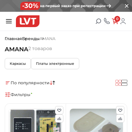
-30%
на первый заказ при регистрации
0
Главная
Бренды
AMANA
AMANA
2 товаров
Каркасы
Платы электронные
По популярности
Фильтры