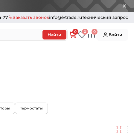
4 77
Заказать звонок
info@lvtrade.ru
Технический запрос
0
0
0
Найти
Войти
яторы
Термостаты