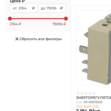
Цена ₽
от
₽
до
₽
2194
₽
79016
₽
Сбросить все фильтры
ЭНЕРГОРЕГУЛЯТОР 
Код:
00-00012522
Под заказ: 1452
2 194 ₽/шт