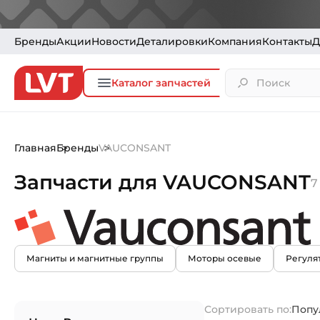
Бренды
Акции
Новости
Деталировки
Компания
Контакты
Д
Каталог запчастей
Главная
Бренды
VAUCONSANT
Запчасти для VAUCONSANT
7
Магниты и магнитные группы
Моторы осевые
Регуля
Сортировать по:
Попу