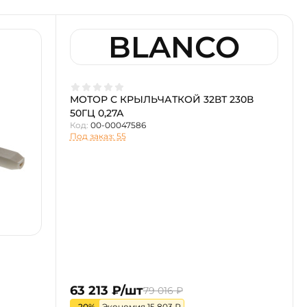
BLANCO
МОТОР С КРЫЛЬЧАТКОЙ 32ВТ 230В
50ГЦ 0,27А
Код:
00-00047586
Под заказ: 55
63 213 ₽/шт
79 016 ₽
-20%
Экономия 15 803 ₽