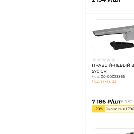
ПРАВЫЙ-ЛЕВЫЙ З
570 CR
Код:
00-00023366
Под заказ: 22
7 186 ₽/шт
8 982
-20%
Экономия 1 796