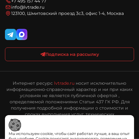
Соглашение на обработку персональных данных
+7 495 157 44 77
Карта сайта
Политика конфиденциальности и обработки
info@lvtrade.ru
персональных данных
123100, Шмитовский проезд 3с3, офис 1-4, Москва
Публичная оферта интернет-магазина ЛВ Трейд
Подписка на рассылку
Интернет ресурс
lvtrade.ru
носит исключительно
информационно-справочный характер и ни при каких
условиях не является публичной офертой ,
определяемой положениями Статьи 437 ГК РФ. Для
получения подробной информации о стоимости и
сроках выполнения услуг, технических
характеристиках оборудования, пожалуйста,
обращайтесь к сотрудникам ООО «ЛВ Трейд».
Мы используем cookie, чтобы сайт работал лучше, а ваш опыт
был удобнее. Cookie помогают анализировать поведение на