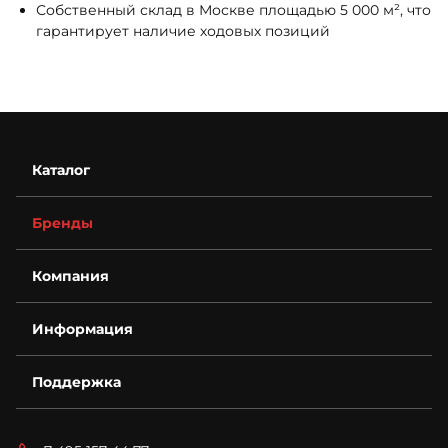
Собственный склад в Москве площадью 5 000 м², что
гарантирует наличие ходовых позиций
Каталог
Бренды
Компания
О компании
Информация
Контакты
Деталировки
Возврат
Для бизнеса
Поддержка
Гарантия
Спецпредложения
Условия оплаты
Новости
Технический запрос
Условия доставки
Блог
Вопросы и ответы