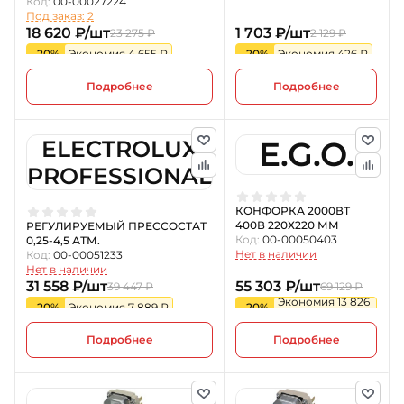
Код:
00-00027224
Под заказ: 2
18 620 ₽/шт
1 703 ₽/шт
23 275 ₽
2 129 ₽
-20%
Экономия 4 655 ₽
-20%
Экономия 426 ₽
Подробнее
Подробнее
E.G.O.
ELECTROLUX
PROFESSIONAL
КОНФОРКА 2000ВТ
400В 220Х220 ММ
РЕГУЛИРУЕМЫЙ ПРЕССОСТАТ
Код:
00-00050403
0,25-4,5 АТМ.
Нет в наличии
Код:
00-00051233
Нет в наличии
31 558 ₽/шт
55 303 ₽/шт
39 447 ₽
69 129 ₽
Экономия 13 826
-20%
Экономия 7 889 ₽
-20%
₽
Подробнее
Подробнее