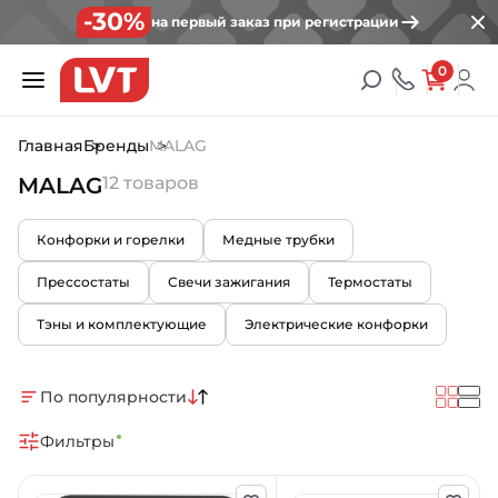
-30%
на первый заказ при регистрации
0
Главная
Бренды
MALAG
MALAG
12 товаров
Конфорки и горелки
Медные трубки
Прессостаты
Свечи зажигания
Термостаты
Тэны и комплектующие
Электрические конфорки
По популярности
Фильтры