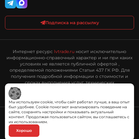
Подписка на рассылку
Интернет ресурс
lvtrade.ru
носит исключительно
информационно-справочный характер и ни при каких
условиях не является публичной офертой ,
определяемой положениями Статьи 437 ГК РФ. Для
получения подробной информации о стоимости и
сроках выполнения услуг, технических
характеристиках оборудования, пожалуйста,
обращайтесь к сотрудникам ООО «ЛВ Трейд».
Мы используем cookie, чтобы сайт работал лучше, а ваш опыт
был удобнее. Cookie помогают анализировать поведение на
сайте, сохранять настройки и показывать актуальный
контент. Продолжая пользоваться сайтом, вы соглашаетесь с
их использованием.
Политика обработки персональных данных
Хорошо
© «ЛВ Трейд», 2006—2026