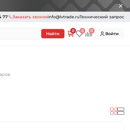
4 77
Заказать звонок
info@lvtrade.ru
Технический запрос
0
0
0
Найти
Войти
варов