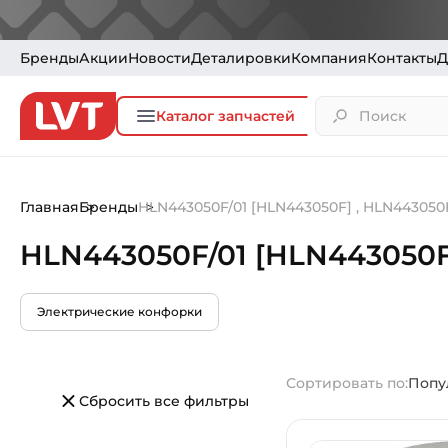
Бренды
Акции
Новости
Деталировки
Компания
Контакты
Д
Каталог запчастей
Главная
Бренды
HLN443050F/01 [HLN443050F] , HLN443050
HLN443050F/01 [HLN443050F
Электрические конфорки
Сортировать по:
Попу
Сбросить все фильтры