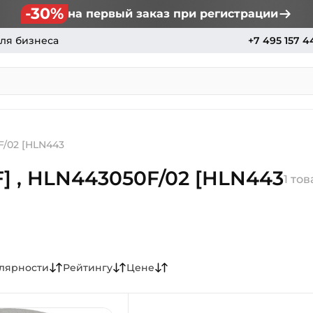
-30%
на первый заказ при регистрации
ля бизнеса
+7 495 157 4
F/02 [HLN443
] , HLN443050F/02 [HLN443
1 то
лярности
Рейтингу
Цене