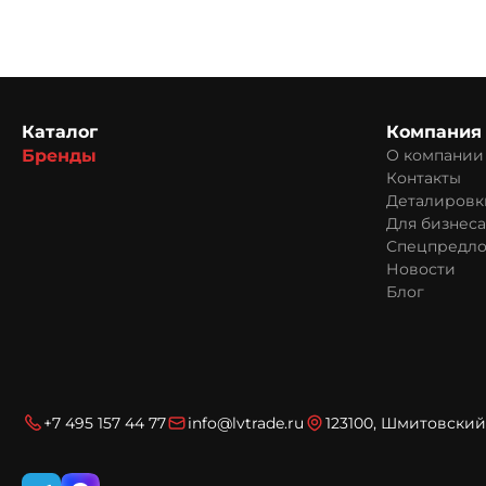
Каталог
Компания
Бренды
О компании
Контакты
Деталировк
Для бизнеса
Спецпредл
Новости
Блог
+7 495 157 44 77
info@lvtrade.ru
123100, Шмитовский 