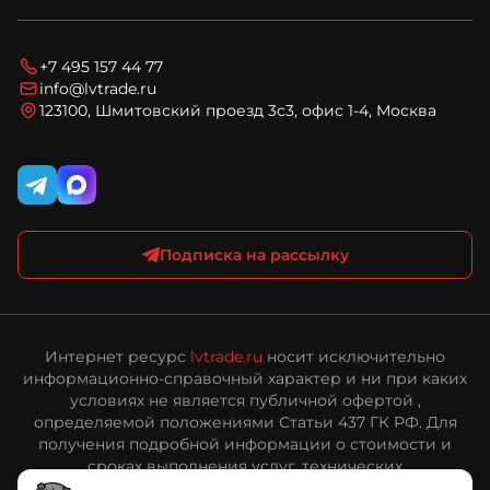
Спецпредложения
Условия оплаты
Новости
Технический запрос
Условия доставки
Блог
Вопросы и ответы
Соглашение на обработку персональных данных
+7 495 157 44 77
Карта сайта
Политика конфиденциальности и обработки
info@lvtrade.ru
персональных данных
123100, Шмитовский проезд 3с3, офис 1-4, Москва
Публичная оферта интернет-магазина ЛВ Трейд
Подписка на рассылку
Интернет ресурс
lvtrade.ru
носит исключительно
информационно-справочный характер и ни при каких
условиях не является публичной офертой ,
определяемой положениями Статьи 437 ГК РФ. Для
получения подробной информации о стоимости и
сроках выполнения услуг, технических
характеристиках оборудования, пожалуйста,