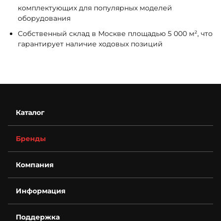
комплектующих для популярных моделей
оборудования
Собственный склад в Москве площадью 5 000 м², что
гарантирует наличие ходовых позиций
Каталог
Бренды
Компания
О компании
Информация
Контакты
Деталировки
Возврат
Для бизнеса
Поддержка
Гарантия