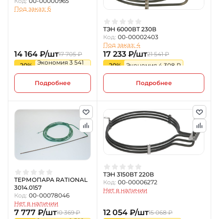
Код:
00-00000965
Под заказ: 6
ТЭН 6000ВТ 230В
Код:
00-00002403
Под заказ: 4
14 164 ₽/шт
17 233 ₽/шт
17 705 ₽
21 541 ₽
Экономия 3 541
-20%
-20%
Экономия 4 308 ₽
₽
Подробнее
Подробнее
ТЭН 3150ВТ 220В
ТЕРМОПАРА RATIONAL
Код:
00-00006272
3014.0157
Нет в наличии
Код:
00-00078046
Нет в наличии
7 777 ₽/шт
12 054 ₽/шт
10 369 ₽
15 068 ₽