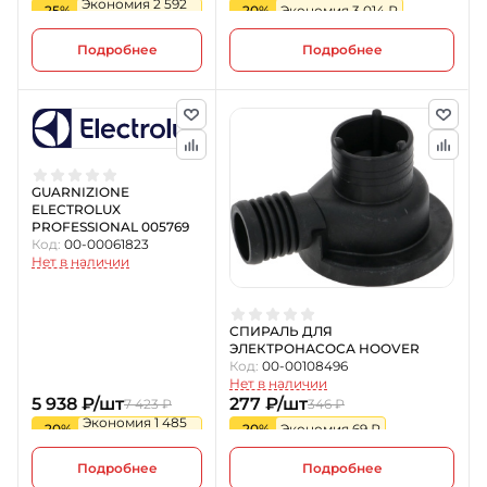
Экономия 2 592
-25%
-20%
Экономия 3 014 ₽
₽
Подробнее
Подробнее
GUARNIZIONE
ELECTROLUX
PROFESSIONAL 005769
Код:
00-00061823
Нет в наличии
СПИРАЛЬ ДЛЯ
ЭЛЕКТРОНАСОСА HOOVER
Код:
00-00108496
Нет в наличии
5 938 ₽/шт
277 ₽/шт
7 423 ₽
346 ₽
Экономия 1 485
-20%
-20%
Экономия 69 ₽
₽
Подробнее
Подробнее