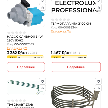
ELECTROLUX
PROFESSIONAL
ТЕРМОПАРА M10X1 100 СМ
Код:
00-00055344
Под заказ: 24
НАСОС СЛИВНОЙ 34W
230V 50HZ
Код:
00-00007585
Под заказ: 87
3 382 ₽/шт
1 467 ₽/шт
4 228 ₽
1 834 ₽
-20%
Экономия 846 ₽
-20%
Экономия 367 ₽
Подробнее
Подробнее
ТЭН 2500ВТ 230В