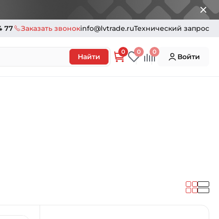
4 77
Заказать звонок
info@lvtrade.ru
Технический запрос
0
0
0
Найти
Войти