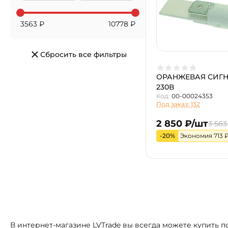
3563
₽
10778
₽
Сбросить все фильтры
ОРАНЖЕВАЯ СИГ
230В
Код:
00-00024353
Под заказ: 132
2 850 ₽/шт
3 563
-20%
Экономия 713 
В интернет-магазине LVTrade вы всегда можете купить 