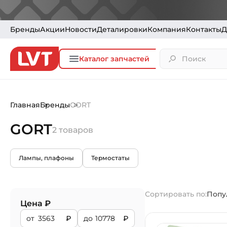
Бренды
Акции
Новости
Деталировки
Компания
Контакты
Д
Каталог запчастей
Главная
Бренды
GORT
GORT
2 товаров
Лампы, плафоны
Термостаты
Сортировать по:
Попу
Цена ₽
от
₽
до
₽