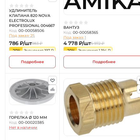
AMIK
УДЛИНИТЕЛЬ
КЛАПАНА 820 NOVA
ELECTROLUX
PROFESSIONAL 004667
ВАНТУЗ
Код:
00-00058506
Код:
00-00058365
Под заказ: 25
Под заказ: 1
786 ₽/шт
4 778 ₽/шт
983 ₽
5 972 ₽
-20%
Экономия 197 ₽
-20%
Экономия 1 194 ₽
Подробнее
Подробнее
ГОРЕЛКА Ø 120 ММ
Код:
00-00020385
Нет в наличии