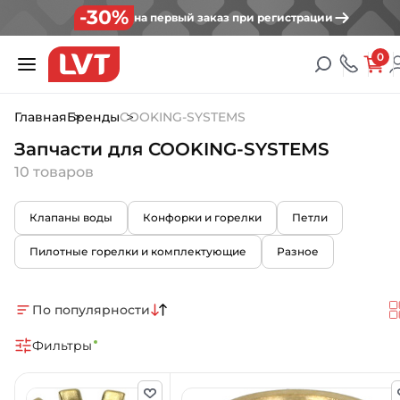
-30%
на первый заказ при регистрации
0
Главная
Бренды
COOKING-SYSTEMS
Запчасти для COOKING-SYSTEMS
10 товаров
Клапаны воды
Конфорки и горелки
Петли
Пилотные горелки и комплектующие
Разное
По популярности
Фильтры